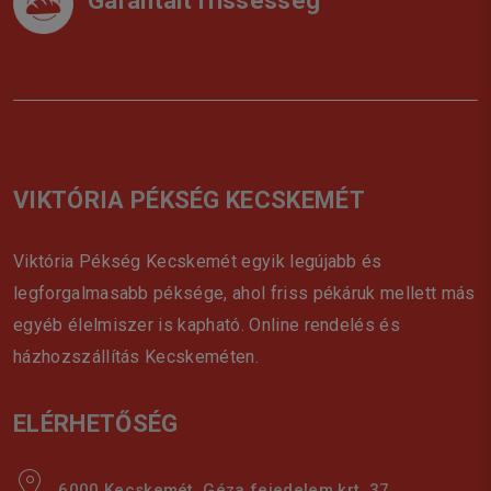
Garantált frissesség
VIKTÓRIA PÉKSÉG KECSKEMÉT
Viktória Pékség Kecskemét egyik legújabb és
legforgalmasabb péksége, ahol friss pékáruk mellett más
egyéb élelmiszer is kapható. Online rendelés és
házhozszállítás Kecskeméten.
ELÉRHETŐSÉG
6000 Kecskemét, Géza fejedelem krt. 37.