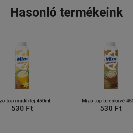
Hasonló termékeink
zo top madártej 450ml
Mizo top tejeskávé 45
530 Ft
530 Ft