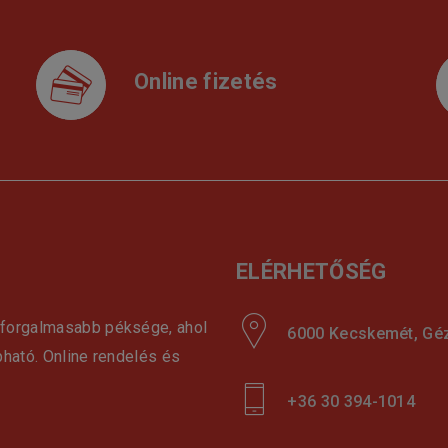
Online fizetés
ELÉRHETŐSÉG
gforgalmasabb péksége, ahol
6000 Kecskemét, Géza
pható. Online rendelés és
+36 30 394-1014