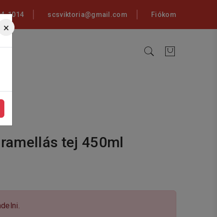
94-1014
scsviktoria@gmail.com
Fiókom
×
aramellás tej 450ml
delni.