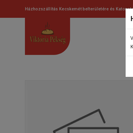
Házhozszállítás Kecskemét belterületére és Katonat
V
K