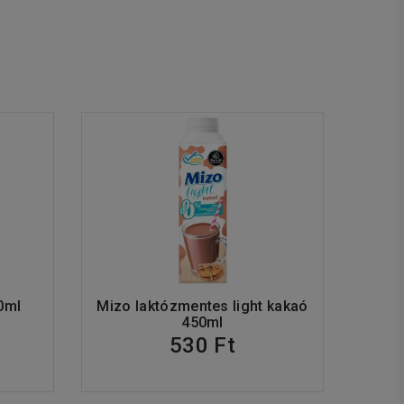
0ml
Mizo laktózmentes light kakaó
450ml
530 Ft