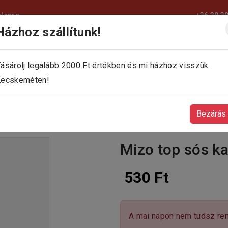
elepre
+36 30 3
Házhoz szállítunk!
KEZDŐLAP
KÍNÁLATUNK
KAPCSOLAT
ásárolj legalább 2000 Ft értékben és mi házhoz visszük
ecskeméten!
Bezárás
Mizo top sós k
530 Ft
A mai napon nem tudsz ren