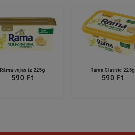
Ráma vajas íz 225g
Ráma Classic 225g
590 Ft
590 Ft