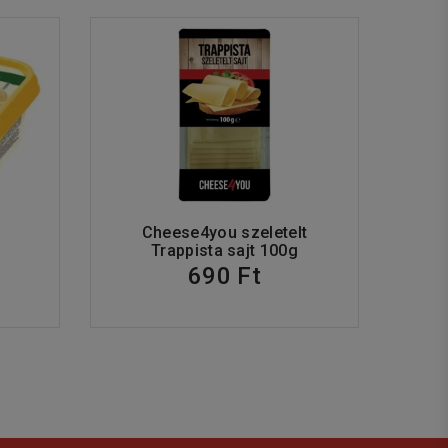
Cheese4you szeletelt
Trappista sajt 100g
690 Ft