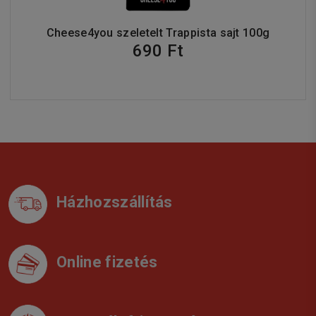
Cheese4you szeletelt Trappista sajt 100g
690 Ft
Házhozszállítás
Online fizetés