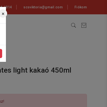
94-1014
scsviktoria@gmail.com
Fiókom
×
tes light kakaó 450ml
sz!