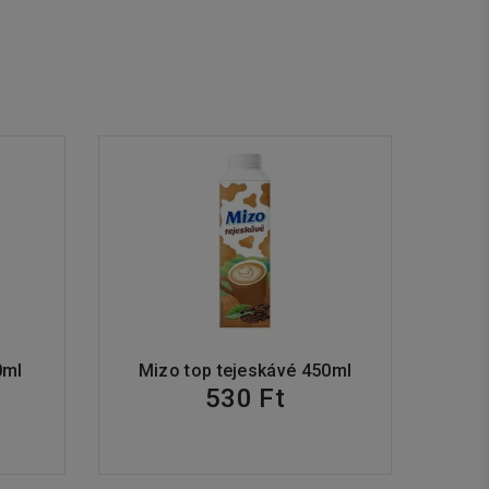
0ml
Mizo top tejeskávé 450ml
530 Ft