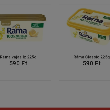
Ráma vajas íz 225g
Ráma Classic 225g
590 Ft
590 Ft