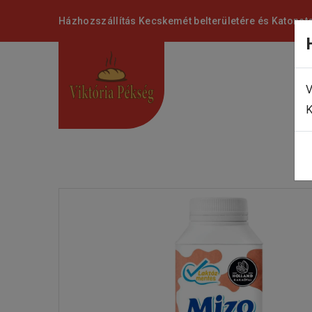
Házhozszállítás Kecskemét belterületére és Katonat
V
K