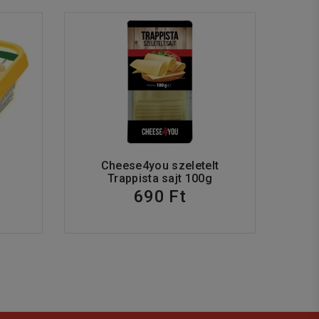
Cheese4you szeletelt
Trappista sajt 100g
690 Ft