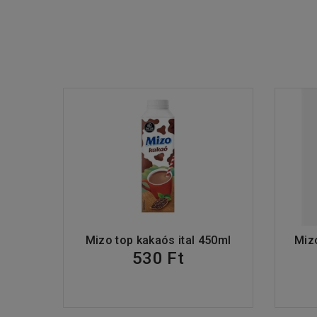
Mizo top kakaós ital 450ml
Mizo
530 Ft