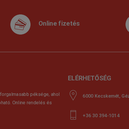
Online fizetés
ELÉRHETŐSÉG
gforgalmasabb péksége, ahol
6000 Kecskemét, Géza
pható. Online rendelés és
+36 30 394-1014