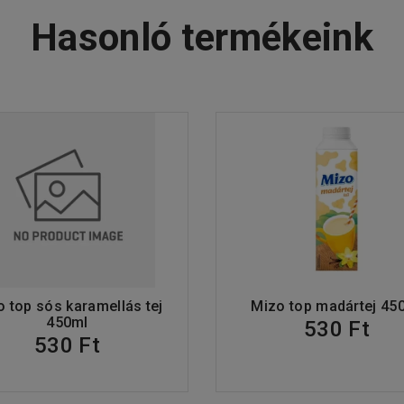
Hasonló termékeink
 top sós karamellás tej
Mizo top madártej 45
450ml
530 Ft
530 Ft