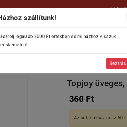
elepre
+36 30 3
Házhoz szállítunk!
KEZDŐLAP
KÍNÁLATUNK
KAPCSOLAT
ásárolj legalább 2000 Ft értékben és mi házhoz visszük
ecskeméten!
Bezárás
Topjoy üveges, 
360 Ft
Az ár tartalmazza az 50 Ft