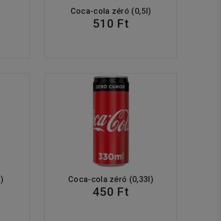
Coca-cola zéró (0,5l)
510 Ft
)
Coca-cola zéró (0,33l)
450 Ft