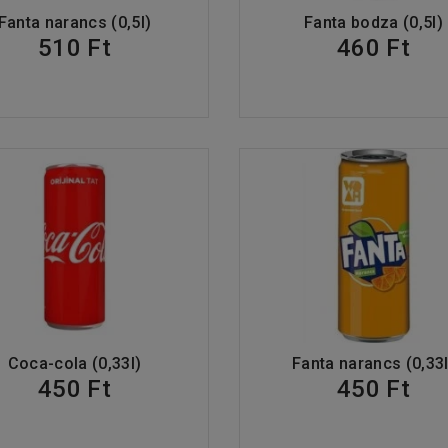
Fanta narancs (0,5l)
Fanta bodza (0,5l)
510 Ft
460 Ft
Coca-cola (0,33l)
Fanta narancs (0,33l
450 Ft
450 Ft