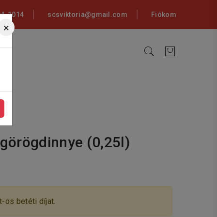
94-1014
scsviktoria@gmail.com
Fiókom
×
görögdinnye (0,25l)
-os betéti díjat.