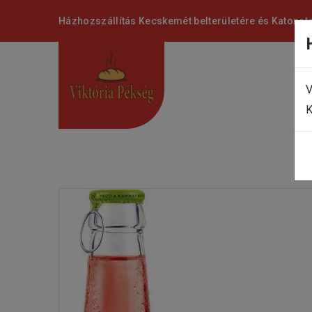
Házhozszállítás Kecskemét belterületére és Katonat
V
K