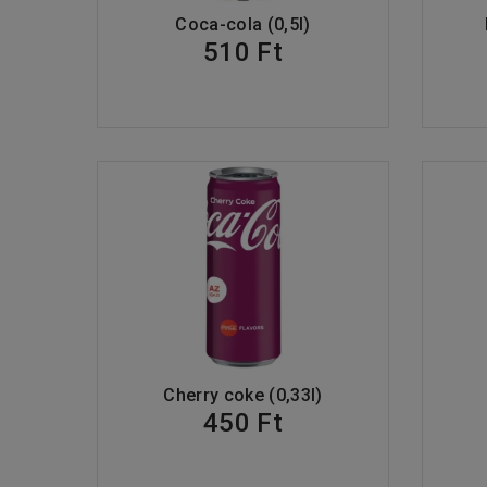
Coca-cola (0,5l)
510 Ft
Cherry coke (0,33l)
450 Ft