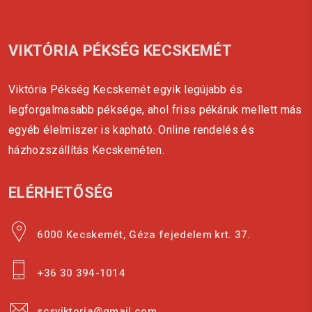
VIKTÓRIA PÉKSÉG KECSKEMÉT
Viktória Pékség Kecskemét egyik legújabb és
legforgalmasabb péksége, ahol friss pékáruk mellett más
egyéb élelmiszer is kapható. Online rendelés és
házhozszállítás Kecskeméten.
ELÉRHETŐSÉG
6000 Kecskemét, Géza fejedelem krt. 37.
+36 30 394-1014
scsviktoria@gmail.com