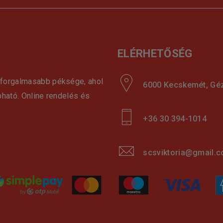
ELÉRHETŐSÉG
gforgalmasabb péksége, ahol
6000 Kecskemét, Géza
pható. Online rendelés és
+36 30 394-1014
scsviktoria@gmail.