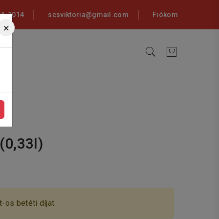
94-1014
scsviktoria@gmail.com
Fiókom
×
(0,33l)
-os betéti díjat.