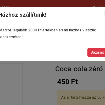
elepre
+36 30 3
Házhoz szállítunk!
KEZDŐLAP
KÍNÁLATUNK
KAPCSOLAT
ásárolj legalább 2000 Ft értékben és mi házhoz visszük
ecskeméten!
Bezárás
Coca-cola zéró 
450 Ft
Az ár tartalmazza az 50 Ft