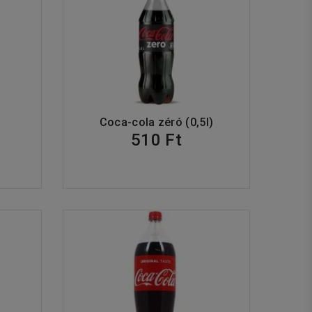
Coca-cola zéró (0,5l)
510 Ft