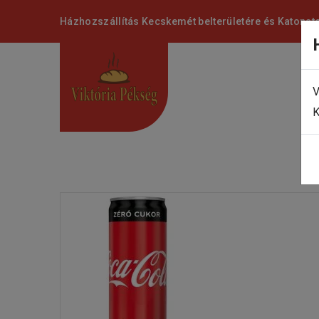
Házhozszállítás Kecskemét belterületére és Katonat
V
K