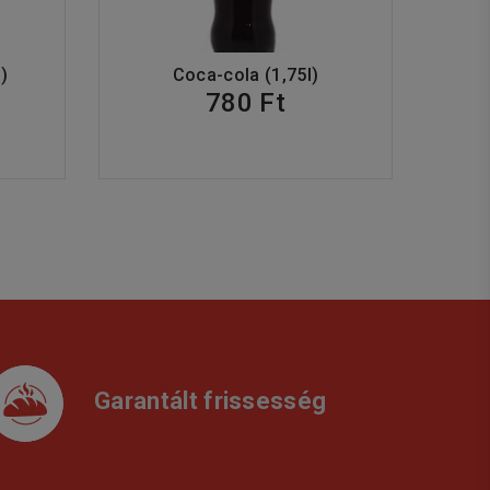
)
Coca-cola (1,75l)
780 Ft
Garantált frissesség