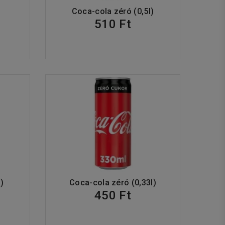
Coca-cola zéró (0,5l)
510 Ft
)
Coca-cola zéró (0,33l)
450 Ft