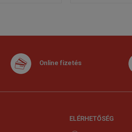
Online fizetés
ELÉRHETŐSÉG