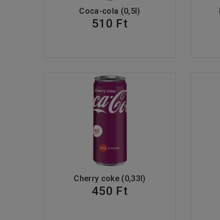
Coca-cola (0,5l)
510 Ft
Cherry coke (0,33l)
450 Ft