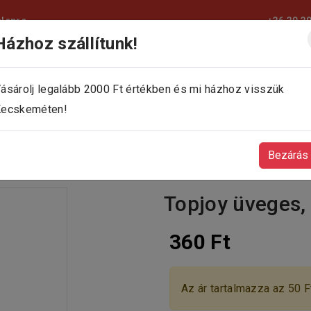
elepre
+36 30 3
Házhoz szállítunk!
KEZDŐLAP
KÍNÁLATUNK
KAPCSOLAT
ásárolj legalább 2000 Ft értékben és mi házhoz visszük
ecskeméten!
Bezárás
Topjoy üveges, 
360 Ft
Az ár tartalmazza az 50 Ft