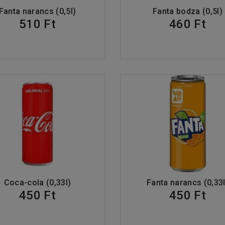
Fanta narancs (0,5l)
Fanta bodza (0,5l)
510 Ft
460 Ft
Coca-cola (0,33l)
Fanta narancs (0,33l
450 Ft
450 Ft