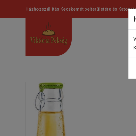
Házhozszállítás Kecskemét belterületére és Katonat
V
K