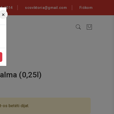
94-1014
scsviktoria@gmail.com
Fiókom
×
alma (0,25l)
-os betéti díjat.