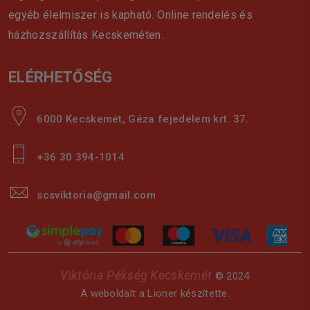
egyéb élelmiszer is kapható. Online rendelés és
házhozszállítás Kecskeméten.
ELÉRHETŐSÉG
6000 Kecskemét, Géza fejedelem krt. 37.
+36 30 394-1014
scsviktoria@gmail.com
Viktória Pékség Kecskemét
© 2024
A weboldalt a
Lioner
készítette.