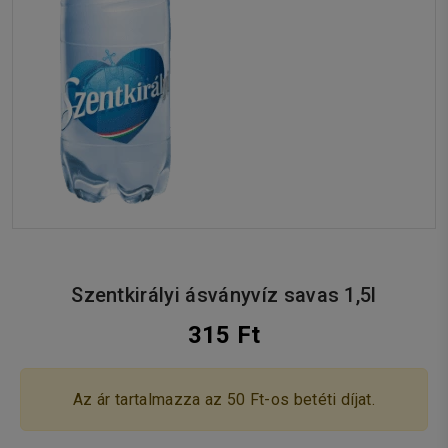
Szentkirályi ásványvíz savas 1,5l
315 Ft
Az ár tartalmazza az 50 Ft-os betéti díjat.