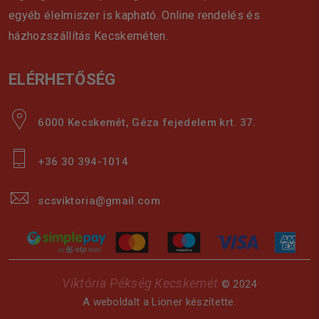
egyéb élelmiszer is kapható. Online rendelés és
házhozszállítás Kecskeméten.
ELÉRHETŐSÉG
6000 Kecskemét, Géza fejedelem krt. 37.
+36 30 394-1014
scsviktoria@gmail.com
Viktória Pékség Kecskemét
© 2024
A weboldalt a
Lioner
készítette.