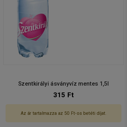
Szentkirályi ásványvíz mentes 1,5l
315 Ft
Az ár tartalmazza az 50 Ft-os betéti díjat.