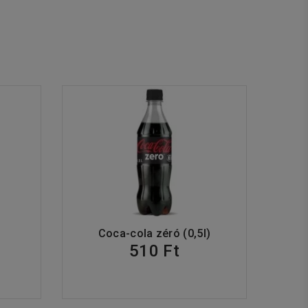
Coca-cola zéró (0,5l)
510 Ft