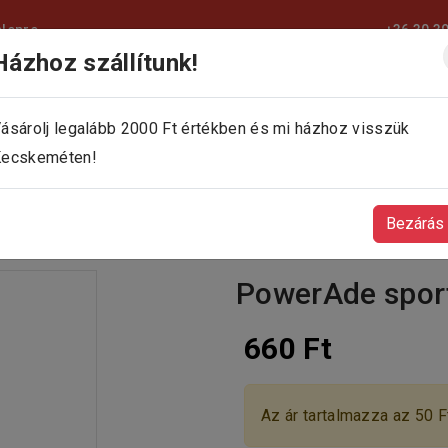
elepre
+36 30 3
Házhoz szállítunk!
KEZDŐLAP
KÍNÁLATUNK
KAPCSOLAT
ásárolj legalább 2000 Ft értékben és mi házhoz visszük
ecskeméten!
Bezárás
PowerAde sporti
660 Ft
Az ár tartalmazza az 50 Ft