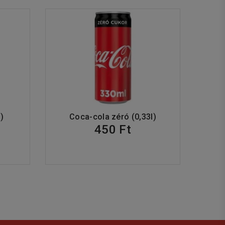
)
Coca-cola zéró (0,33l)
450 Ft