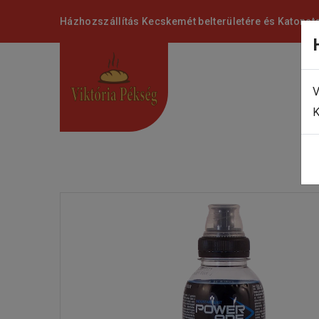
Házhozszállítás Kecskemét belterületére és Katonat
V
K