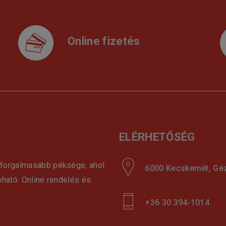
Online fizetés
ELÉRHETŐSÉG
gforgalmasabb péksége, ahol
6000 Kecskemét, Géza
pható. Online rendelés és
+36 30 394-1014