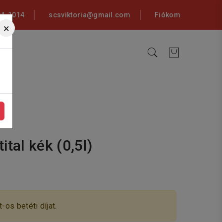
94-1014
scsviktoria@gmail.com
Fiókom
×
tal kék (0,5l)
-os betéti díjat.