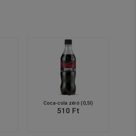
Coca-cola zéró (0,5l)
510 Ft