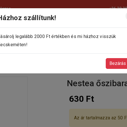
elepre
+36 30 3
Házhoz szállítunk!
KEZDŐLAP
KÍNÁLATUNK
KAPCSOLAT
ásárolj legalább 2000 Ft értékben és mi házhoz visszük
ecskeméten!
Bezárás
Nestea őszibara
630 Ft
Az ár tartalmazza az 50 Ft