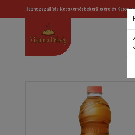
Házhozszállítás Kecskemét belterületére és Katonat
V
K