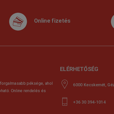
Online fizetés
ELÉRHETŐSÉG
gforgalmasabb péksége, ahol
6000 Kecskemét, Géza
pható. Online rendelés és
+36 30 394-1014