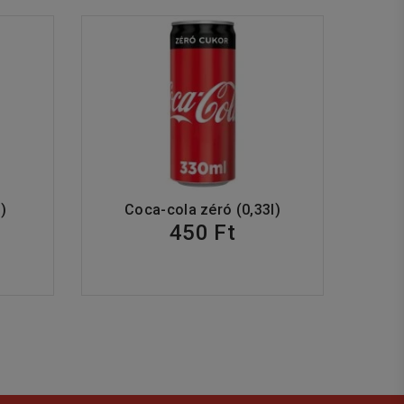
)
Coca-cola zéró (0,33l)
450 Ft