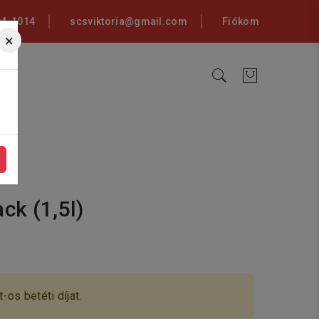
94-1014
scsviktoria@gmail.com
Fiókom
×
ck (1,5l)
-os betéti díjat.