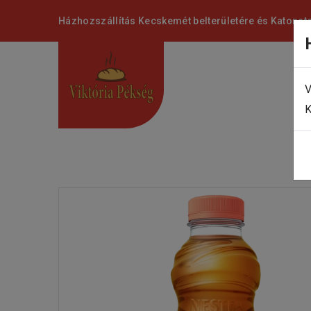
Házhozszállítás Kecskemét belterületére és Katonat
V
K