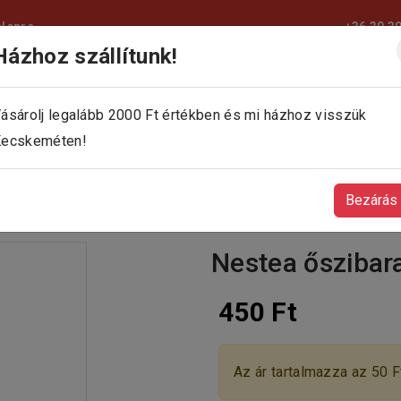
elepre
+36 30 3
Házhoz szállítunk!
KEZDŐLAP
KÍNÁLATUNK
KAPCSOLAT
ásárolj legalább 2000 Ft értékben és mi házhoz visszük
ecskeméten!
Bezárás
Nestea őszibara
450 Ft
Az ár tartalmazza az 50 Ft