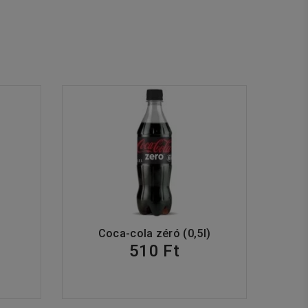
Coca-cola zéró (0,5l)
510 Ft