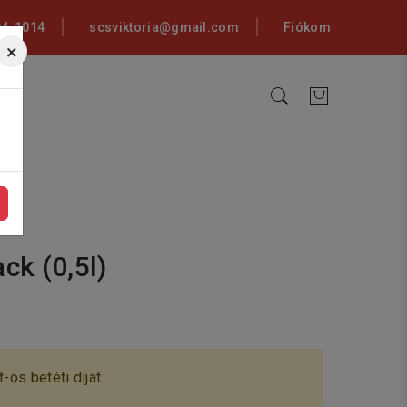
94-1014
scsviktoria@gmail.com
Fiókom
×
ck (0,5l)
-os betéti díjat.