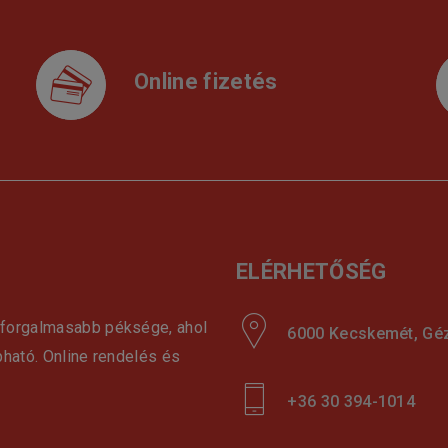
Online fizetés
ELÉRHETŐSÉG
gforgalmasabb péksége, ahol
6000 Kecskemét, Géza
pható. Online rendelés és
+36 30 394-1014