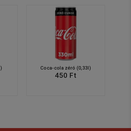
)
Coca-cola zéró (0,33l)
450 Ft