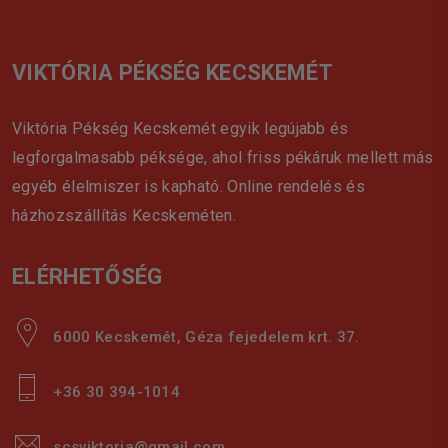
VIKTÓRIA PÉKSÉG KECSKEMÉT
Viktória Pékség Kecskemét egyik legújabb és
legforgalmasabb péksége, ahol friss pékáruk mellett más
egyéb élelmiszer is kapható. Online rendelés és
házhozszállítás Kecskeméten.
ELÉRHETŐSÉG
6000 Kecskemét, Géza fejedelem krt. 37.
+36 30 394-1014
scsviktoria@gmail.com