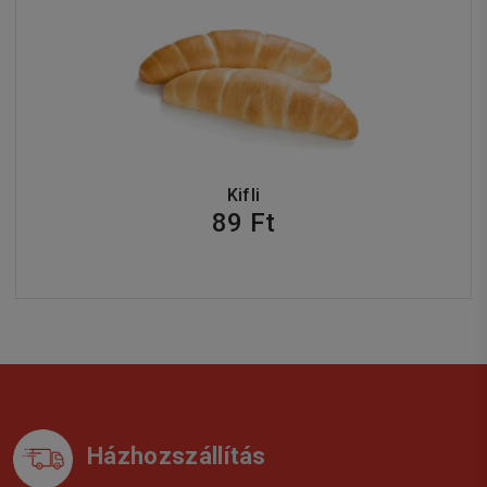
Kifli
89 Ft
Házhozszállítás