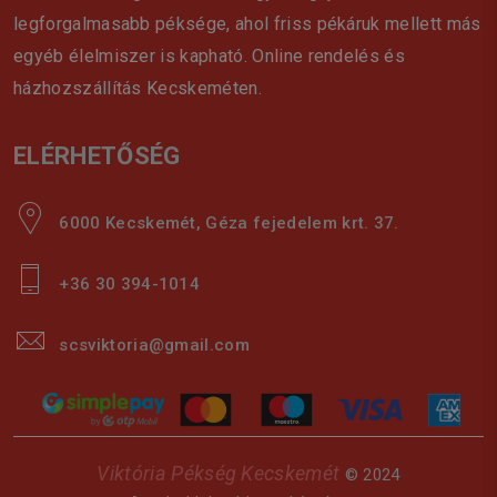
legforgalmasabb péksége, ahol friss pékáruk mellett más
egyéb élelmiszer is kapható. Online rendelés és
házhozszállítás Kecskeméten.
ELÉRHETŐSÉG
6000 Kecskemét, Géza fejedelem krt. 37.
+36 30 394-1014
scsviktoria@gmail.com
Viktória Pékség Kecskemét
© 2024