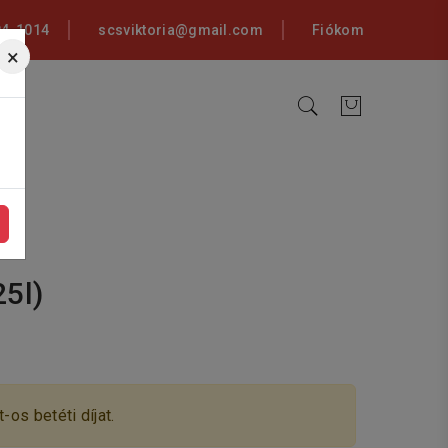
94-1014
scsviktoria@gmail.com
Fiókom
×
25l)
-os betéti díjat.