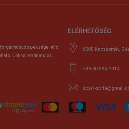
ELÉRHETŐSÉG
gforgalmasabb péksége, ahol
6000 Kecskemét, Géza
pható. Online rendelés és
+36 30 394-1014
scsviktoria@gmail.