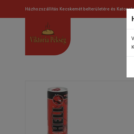
Házhozszállítás Kecskemét belterületére és Katonat
V
K