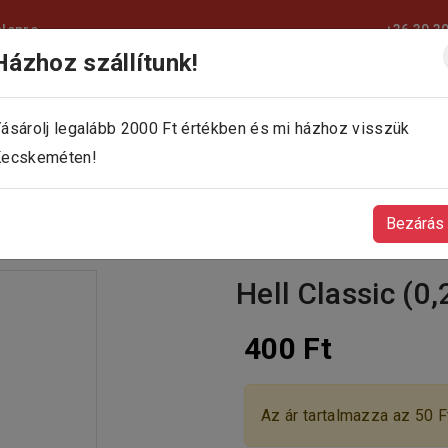
elepre
+36 30 3
Házhoz szállítunk!
KEZDŐLAP
KÍNÁLATUNK
KAPCSOLAT
ásárolj legalább 2000 Ft értékben és mi házhoz visszük
ecskeméten!
Bezárás
Hell Classic (0,
400 Ft
Az ár tartalmazza az 50 Ft