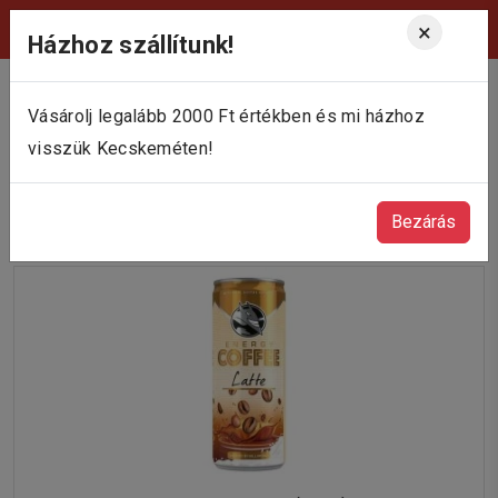
Viktória Pékség Kecskemét
×
Házhoz szállítunk!
Vásárolj legalább 2000 Ft értékben és mi házhoz
visszük Kecskeméten!
Dobozos kávék
Bezárás