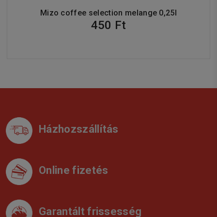
Mizo coffee selection melange 0,25l
450 Ft
Házhozszállítás
Online fizetés
Garantált frissesség