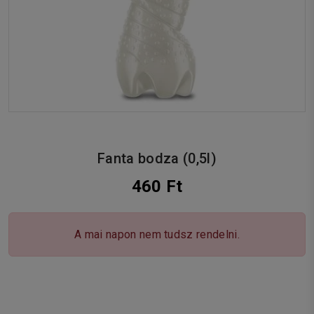
Fanta bodza (0,5l)
460 Ft
A mai napon nem tudsz rendelni.