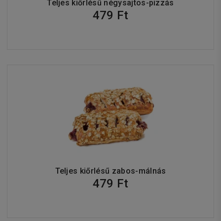
Teljes kiőrlésű négysajtos-pizzás
479 Ft
Teljes kiőrlésű zabos-málnás
479 Ft