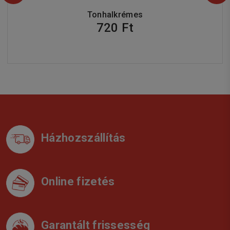
Tonhalkrémes
720 Ft
Házhozszállítás
Online fizetés
Garantált frissesség