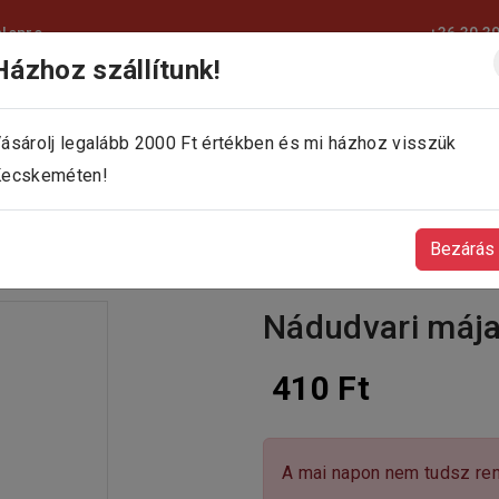
elepre
+36 30 3
Házhoz szállítunk!
KEZDŐLAP
KÍNÁLATUNK
KAPCSOLAT
ásárolj legalább 2000 Ft értékben és mi házhoz visszük
ecskeméten!
Bezárás
Nádudvari máj
410 Ft
A mai napon nem tudsz ren