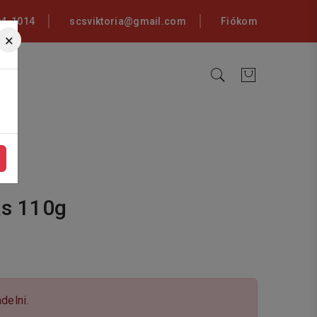
94-1014
scsviktoria@gmail.com
Fiókom
×
as 110g
delni.