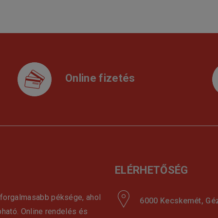
Online fizetés
ELÉRHETŐSÉG
gforgalmasabb péksége, ahol
6000 Kecskemét, Géza
pható. Online rendelés és