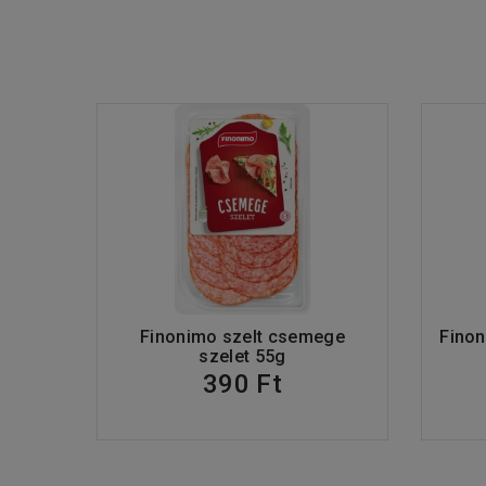
Finonimo szelt csemege
Finon
szelet 55g
390 Ft