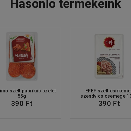
Hasonló termékeink
imo szelt paprikás szelet
EFEF szelt csirkemel
55g
szendvics csemege 1
390 Ft
390 Ft