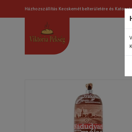
Házhozszállítás Kecskemét belterületére és Katonat
V
K